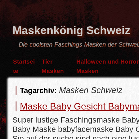
Maskenkönig Schweiz
Die coolsten Faschings Masken der Schwei
Startsei
Tier
Halloween und Horror
te
Masken
Masken
Masken Schweiz
Tagarchiv:
Maske Baby Gesicht Babym
Super lustige Faschingsma
Baby Maske babyfacemaske Baby 
Sie auf der suche sind nach eine lu