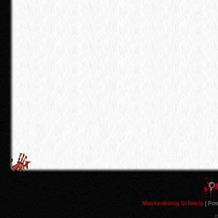
Maskenkönig Schweiz
| Po
©